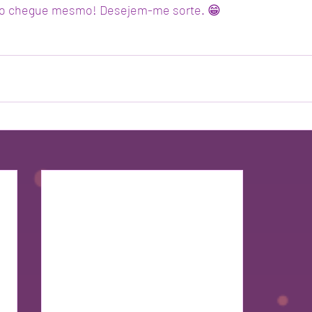
ro chegue mesmo! Desejem-me sorte. 😁