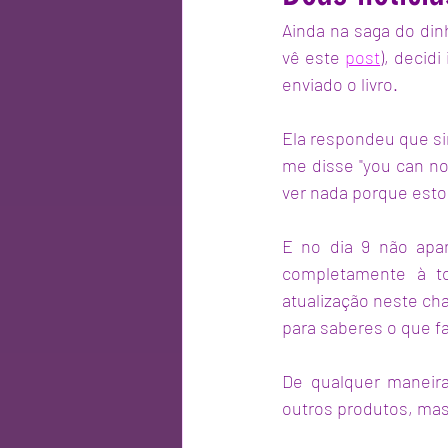
Ainda na saga do dinh
vê este 
post
), decid
enviado o livro.
Ela respondeu que sim
me disse "you can nor
ver nada porque esto
E no dia 9 não apar
completamente à to
atualização neste cha
para saberes o que fa
De qualquer maneira
outros produtos, ma