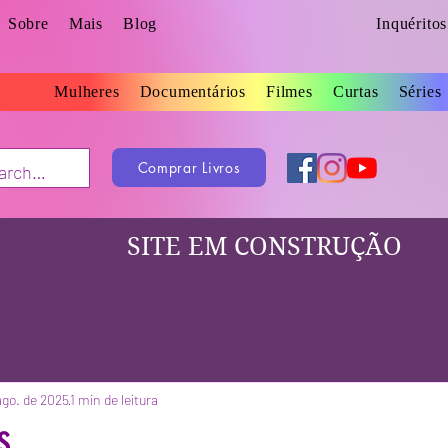
Sobre
Mais
Blog
Inquérito
Mulheres
Documentários
Filmes
Curtas
Séries
Comprar Livros
SITE EM CONSTRUÇÃO
ago. de 2025
1 min de leitura
s...