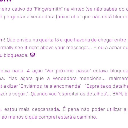
eiro cativo do "Fingersmith" na vinted (se não sabes do q
i ir perguntar à vendedora (único chat que não está bloquea
! Que enviou na quarta 13 e que haveria de chegar entre di
mally see it right above your message"... E eu a achar q
u bloqueada. 🤡
ecia nada. A ação "Ver próximo passo" estava bloquea
a. Mas agora que a vendedora menciona... realment
t a dizer "Enviámos-te a encomenda" - "Espreita os detalh
zer a seguir.". Quando vou "espreitar os detalhes"... BAM, 
, estou mais descansada. É pena não poder utilizar a p
s ao menos o que comprei estará a caminho.