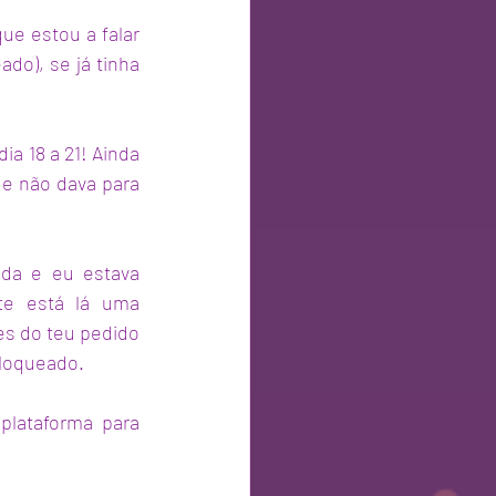
ue estou a falar 
do), se já tinha 
a 18 a 21! Ainda 
ue não dava para 
da e eu estava 
e está lá uma 
es do teu pedido 
bloqueado.
lataforma para 