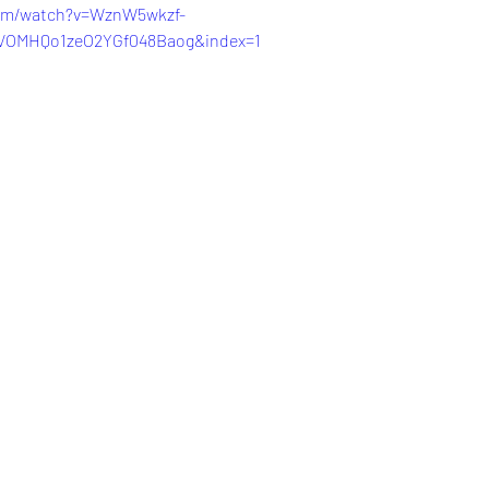
com/watch?v=WznW5wkzf-
VOMHQo1zeO2YGf048Baog&index=1