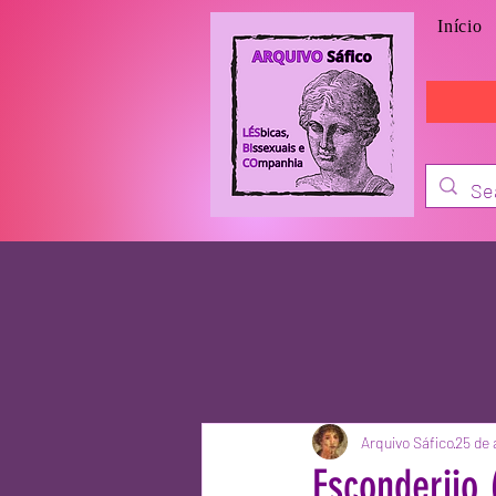
Início
Arquivo Sáfico
25 de 
Esconderijo