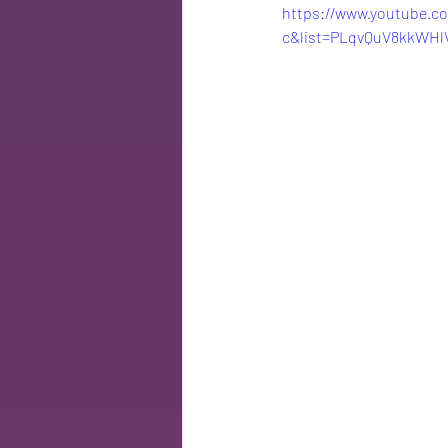
https://www.youtube.
c&list=PLqvQuV8kkWHl