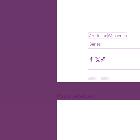
Ver Online
Webséries
Séries
Posts recentes