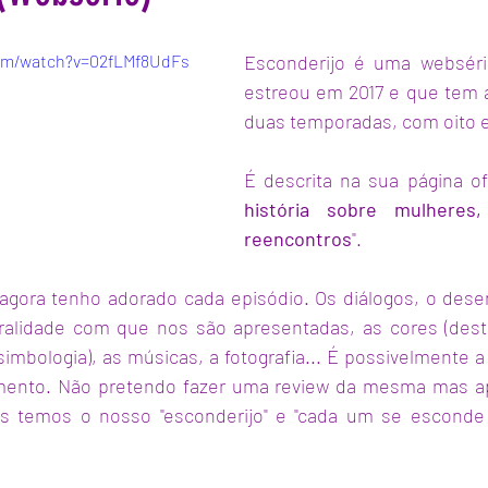
com/watch?v=02fLMf8UdFs
Esconderijo é uma websérie
estreou em 2017 e que tem 
duas temporadas, com oito e
É descrita na sua página of
história sobre mulheres,
reencontros
".
agora tenho adorado cada episódio. Os diálogos, o dese
ralidade com que nos são apresentadas, as cores (desta
imbologia), as músicas, a fotografia... É possivelmente 
mento. Não pretendo fazer uma review da mesma mas ape
os temos o nosso "esconderijo" e "cada um se esconde