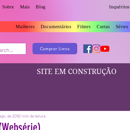
Sobre
Mais
Blog
Inquérito
Mulheres
Documentários
Filmes
Curtas
Séries
Comprar Livros
SITE EM CONSTRUÇÃO
ago. de 2018
1 min de leitura
 (Websérie)