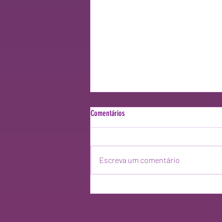
Comentários
Escreva um comentário
The L World está de volta! 😁🦄