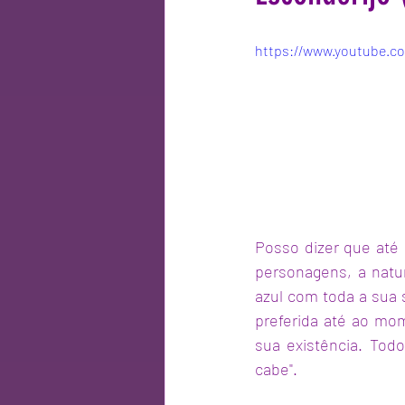
https://www.youtube.
Posso dizer que até 
personagens, a natu
azul com toda a sua s
preferida até ao mo
sua existência. Tod
cabe".