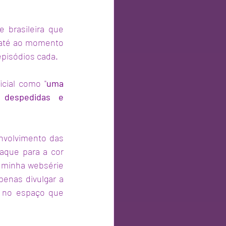
 brasileira que 
até ao momento 
pisódios cada. 
icial como "
uma 
 despedidas e 
nvolvimento das 
que para a cor 
a minha websérie 
nas divulgar a 
 no espaço que 