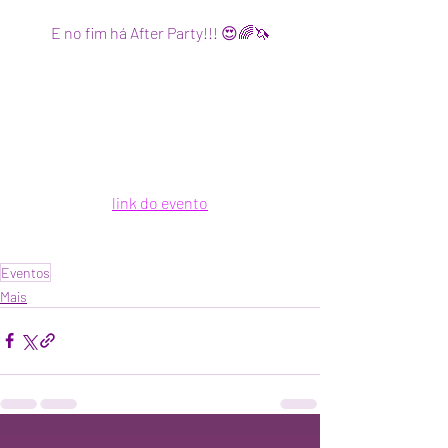
E no fim há After Party!!! 😍🌈🦄
link do evento
Eventos
Mais