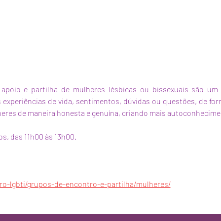
apoio e partilha de mulheres lésbicas ou bissexuais são um
s experiências de vida, sentimentos, dúvidas ou questões, de form
eres de maneira honesta e genuína, criando mais autoconhecime
s, das 11h00 às 13h00.
tro-lgbti/grupos-de-encontro-e-partilha/mulheres/