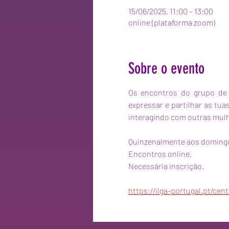
15/06/2025, 11:00 – 13:00
online (plataforma zoom)
Sobre o evento
Os encontros do grupo de 
expressar e partilhar as tua
interagindo com outras mulh
Quinzenalmente aos domingo
Encontros online.
Necessária inscrição.
https://ilga-portugal.pt/cen