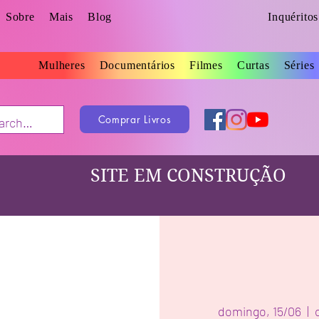
Sobre
Mais
Blog
Inquérito
Mulheres
Documentários
Filmes
Curtas
Séries
Comprar Livros
SITE EM CONSTRUÇÃO
domingo, 15/06
  |  