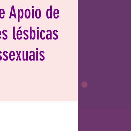
e Apoio de
s lésbicas
ssexuais