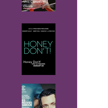
Uma Campeã
Christy
Honey Don't!