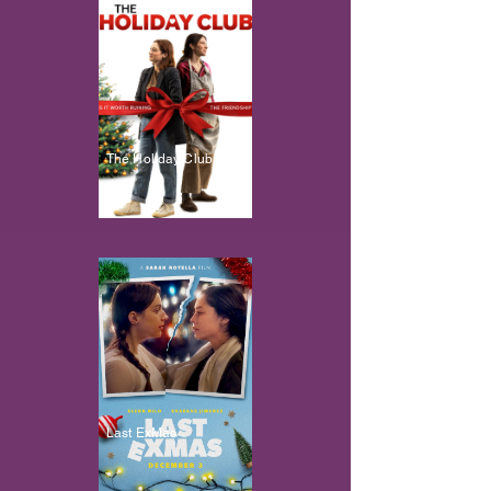
The Holiday Club
Last ExMas