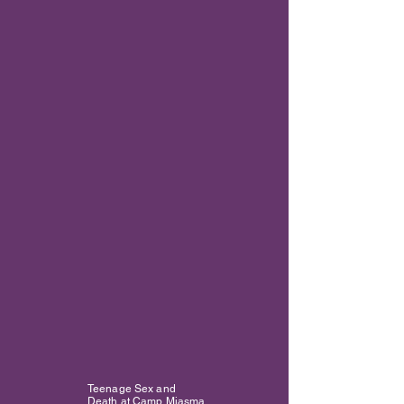
Teenage Sex and
Death at Camp Miasma