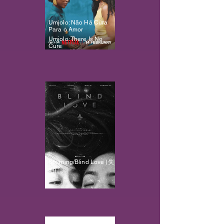
Umjolo: Não Há Cura
Para o Amor
Umjolo: There Is No
Cure
Shi ming/Blind Love (失
明)