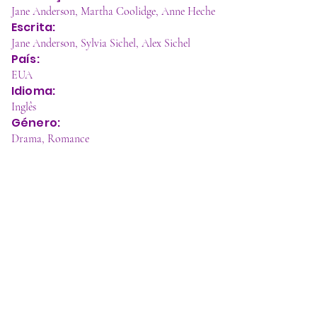
Jane Anderson, Martha Coolidge, Anne Heche
Escrita:
Jane Anderson, Sylvia Sichel, Alex Sichel
País:
EUA
Idioma:
Inglês
Género:
Drama, Romance
Três histórias protagonizadas por mulheres 
lésbicas que acontecem na mesma casa, em 
períodos diferentes: 1961, 1972 e 2000.