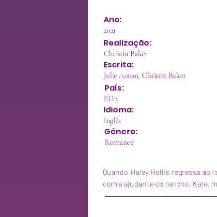
Ano:
2021
Realização:
Christin Baker
Escrita:
Julie Anton, Christin Baker
País:
EUA
Idioma:
Inglês
Género:
Romance
Quando Haley Hollis regressa ao ra
com a ajudante do rancho, Kate, m