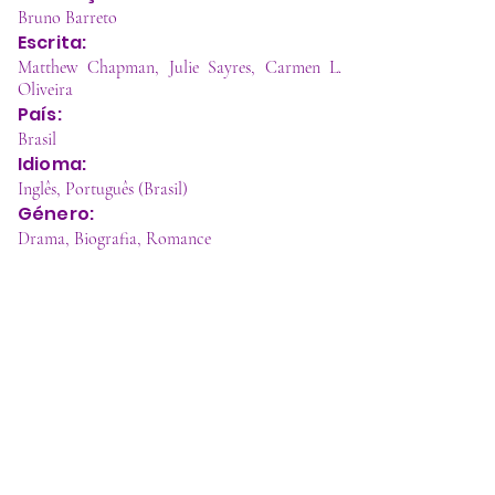
Bruno Barreto
Escrita:
Matthew Chapman, Julie Sayres, Carmen L.
Oliveira
País:
Brasil
Idioma:
Inglês, Português (Brasil)
Género:
Drama, Biografia, Romance
Flores Raras conta a trágica história de amor 
entre a poeta estadunidense Elizabeth Bishop 