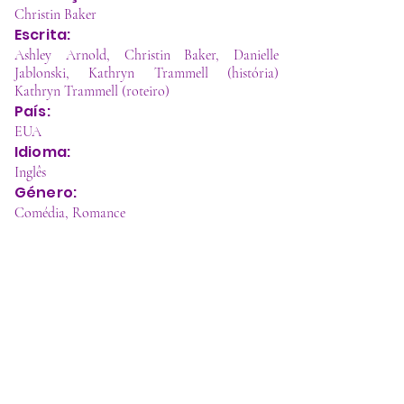
Christin Baker
Escrita:
Ashley Arnold, Christin Baker, Danielle
Jablonski, Kathryn Trammell (história)
Kathryn Trammell (roteiro)
País:
EUA
Idioma:
Inglês
Género:
Comédia, Romance
"No meio de um bloqueio criativo, a estrela da 