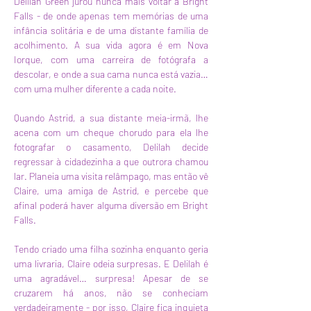
Delilah Green jurou nunca mais voltar a Bright 
Falls - de onde apenas tem memórias de uma 
infância solitária e de uma distante família de 
acolhimento. A sua vida agora é em Nova 
Iorque, com uma carreira de fotógrafa a 
descolar, e onde a sua cama nunca está vazia… 
com uma mulher diferente a cada noite.
Quando Astrid, a sua distante meia-irmã, lhe 
acena com um cheque chorudo para ela lhe 
fotografar o casamento, Delilah decide 
regressar à cidadezinha a que outrora chamou 
lar. Planeia uma visita relâmpago, mas então vê 
Claire, uma amiga de Astrid, e percebe que 
afinal poderá haver alguma diversão em Bright 
Falls.
Tendo criado uma filha sozinha enquanto geria 
uma livraria, Claire odeia surpresas. E Delilah é 
uma agradável… surpresa! Apesar de se 
cruzarem há anos, não se conheciam 
verdadeiramente - por isso, Claire fica inquieta 