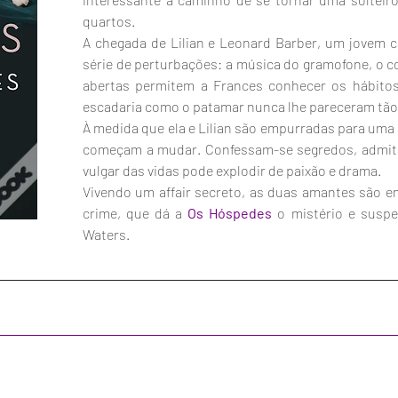
quartos.
A chegada de Lilian e Leonard Barber, um jovem c
série de perturbações: a música do gramofone, o col
abertas permitem a Frances conhecer os hábitos
escadaria como o patamar nunca lhe pareceram tã
À medida que ela e Lilian são empurradas para uma 
começam a mudar. Confessam-se segredos, admite
vulgar das vidas pode explodir de paixão e drama.
Vivendo um affair secreto, as duas amantes são en
crime, que dá a 
Os Hóspedes
 o mistério e suspe
Waters.