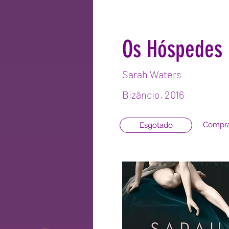
Os Hóspedes
Sarah Waters
Bizâncio, 2016
Compra
Esgotado