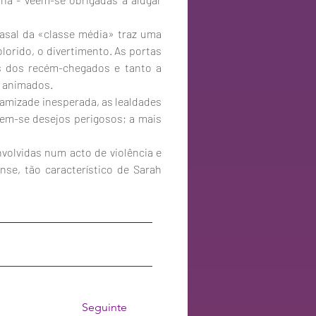
asal da «classe média» traz uma 
orido, o divertimento. As portas 
 dos recém-chegados e tanto a 
o animados.
amizade inesperada, as lealdades 
m-se desejos perigosos; a mais 
volvidas num acto de violência e 
nse, tão característico de Sarah 
Seguinte