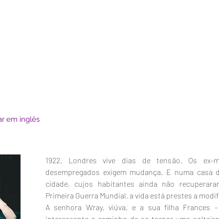
r em inglês
1922. Londres vive dias de tensão. Os ex-mil
desempregados exigem mudança. E numa casa de
cidade, cujos habitantes ainda não recuperar
Primeira Guerra Mundial, a vida está prestes a modif
A senhora Wray, viúva, e a sua filha Frances
interessante a caminho de se tornar uma solteiro