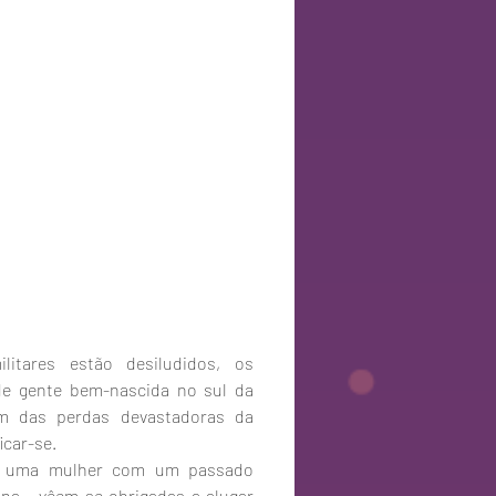
itares estão desiludidos, os 
 gente bem-nascida no sul da 
am das perdas devastadoras da 
icar-se.
 - uma mulher com um passado 
na - vêem-se obrigadas a alugar 