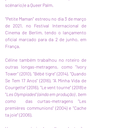
scénario
)
 e a Queer Palm.
"Petite Maman" estreou no dia 3 de março 
de 2021, no Festival Internacional de 
Cinema de Berlim, tendo o lançamento 
oficial marcado para da 2 de junho, em 
França. 
Céline também trabalhou no roteiro de 
outras longas-metragens, como "Ivory 
Tower" (2010), "Bébé tigre" (2014), "Quando 
Se Tem 17 Anos" (2016), "A Minha Vida de 
Courgette" (2016), "Le vent tourne" (2018) e 
"
Les Olympiades" (ainda em produção) , bem 
como 
 das curtas-metragens "Les 
premières communions" (2004) e "Cache 
ta joie" (2006).