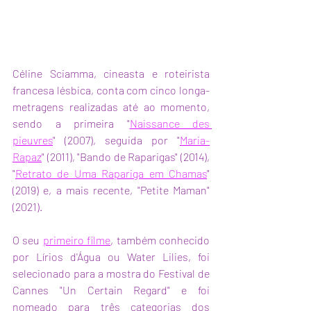
Céline Sciamma, cineasta e roteirista 
francesa lésbica, conta com cinco longa-
metragens realizadas até ao momento, 
sendo a primeira "
Naissance des 
pieuvres
" (2007), seguida por "
Maria-
Rapaz
" (2011), "Bando de Raparigas" (2014), 
"
Retrato de Uma Rapariga em Chamas
" 
(2019) e, a mais recente, "Petite Maman" 
(2021).
O seu 
primeiro filme
, também conhecido 
por Lírios d'Água ou Water Lilies, foi 
selecionado para a mostra do Festival de 
Cannes "Un Certain Regard" e foi 
nomeado para três categorias dos 