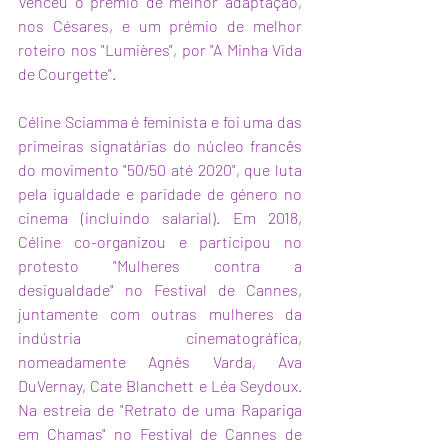
Venceu o prémio de melhor adaptação, 
nos Césares, e um prémio de melhor 
roteiro nos "Lumières", por "A Minha Vida 
de Courgette".
Céline Sciamma é feminista e foi uma das 
primeiras signatárias do núcleo francês 
do movimento "50/50 até 2020", que luta 
pela igualdade e paridade de género no 
cinema (incluindo salarial). Em 2018, 
Céline co-organizou e participou no 
protesto "Mulheres contra a 
desigualdade" no Festival de Cannes, 
juntamente com outras mulheres da 
indústria cinematográfica, 
nomeadamente Agnès Varda, Ava 
DuVernay, Cate Blanchett e Léa Seydoux. 
Na estreia de "Retrato de uma Rapariga 
em Chamas" no Festival de Cannes de 