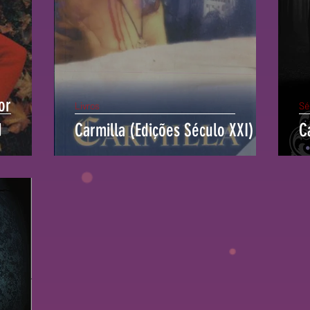
or
Livros
Sé
️
Carmilla (Edições Século XXI)
C