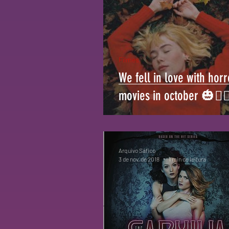
Filmes
We fell in love with horr
movies in october 🎃🧛‍♀
Arquivo Sáfico
3 de nov. de 2018
1 min de leitura