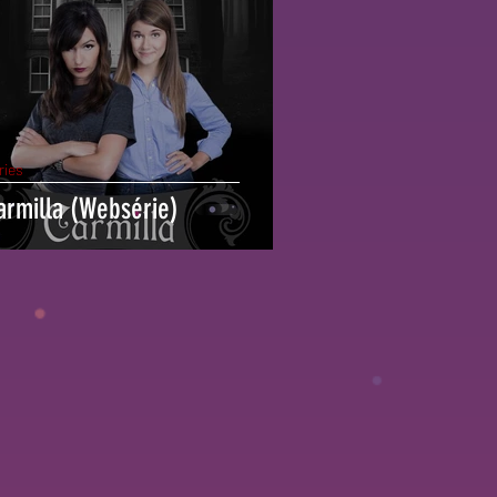
ries
armilla (Websérie)