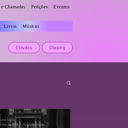
s e Chamadas
Petições
Eventos
Livros
Músicas
Estudos
Clipping
uivo Sáfico
e nov. de 2018
1 min de leitura