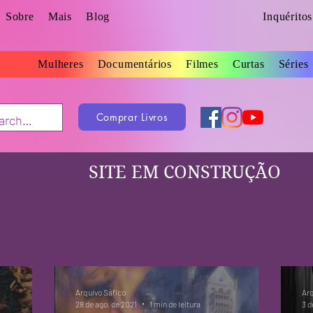
Sobre
Mais
Blog
Inquérito
Mulheres
Documentários
Filmes
Curtas
Séries
Comprar Livros
SITE EM CONSTRUÇÃO
Arquivo Sáfico
Arq
28 de ago. de 2021
1 min de leitura
3 d