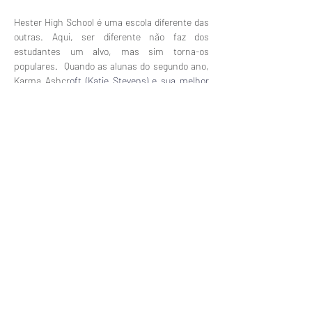
Hester High School é uma escola diferente das 
outras. Aqui, ser diferente não faz dos 
estudantes um alvo, mas sim torna-os 
populares.  Quando as alunas do segundo ano, 
Karma Ashcr
oft (
Katie Stevens
) e sua melhor 
amiga Amy Raudenfeld (
Rita Volk
) s
ão 
confundidas com um casal de lésbicas,  
passam a ser populares e são, inclusive, 
nomeadas para "prom queens". Para não 
perderem a sua nova popularidade, decidem 
manter a mentira, mas a certa altura, para 
uma das amigas a mentira começa a parecer 
demasiado real. 
Anterior
Seguinte