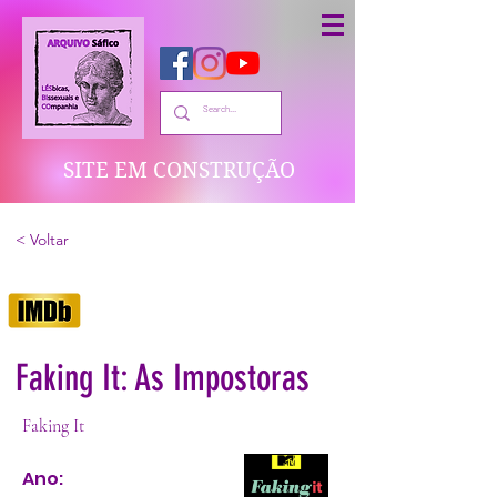
SITE EM CONSTRUÇÃO
< Voltar
Faking It: As Impostoras
Faking It
Ano: