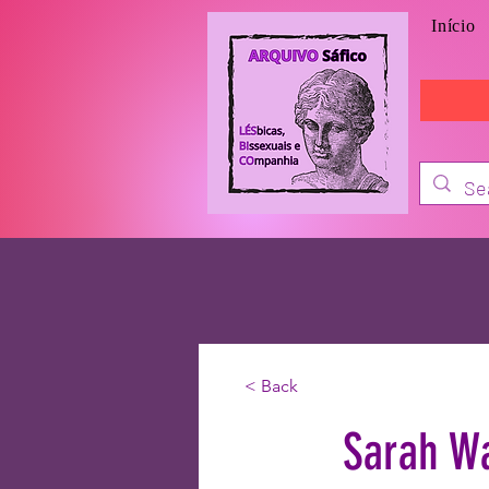
Início
< Back
Sarah W