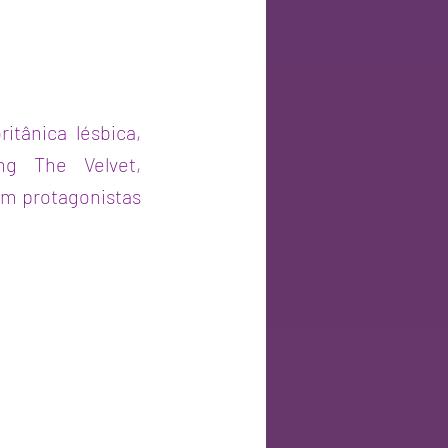
itânica lésbica,
ng The Velvet,
m protagonistas