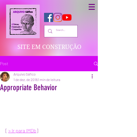
SITE EM CONSTRUÇÃO
Post
Arquivo Sáfico
1 de dez. de 2018
1 min de leitura
Appropriate Behavior
[ 
> Ir para IMDb
]