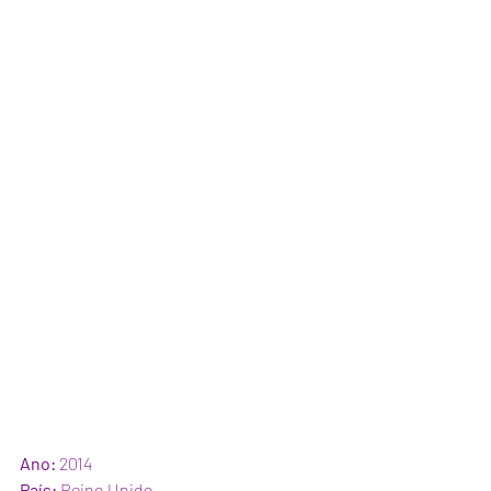
Ano:
 2014
País: 
Reino Unido