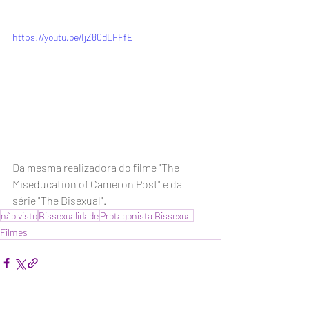
https://youtu.be/IjZ80dLFFfE
Da mesma realizadora do filme "The 
Miseducation of Cameron Post" e da 
série "The Bisexual".
não visto
Bissexualidade
Protagonista Bissexual
Filmes