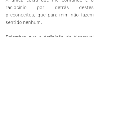
raciocínio por detrás destes 
preconceitos, que para mim não fazem 
sentido nenhum. 
Relembro que a definição de bissexual 
abrange atração por dois ou mais 
géneros, não se resumindo apenas a 
homens e mulheres cis, portanto 
incluindo pessoas  Trans e Não-Binárias,  
algo que está bem patente no Manifesto 
Bissexual de 1990 mencionado 
anteriormente. Costumo dizer que o 
prefixo bi refere-se a dois polos, feminino 
e masculino, mas dentro desses polos e 
também em sua oposição, existem 
muitas variações e todas elas podem 
estar incluídas no espectro de atração 
das pessoas bissexuais. 