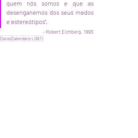
quem nós somos e que as 
desenganemos dos seus medos 
e estereótipos".
– Robert Eichberg,  1993
Datas
Calendário LGBTI
Mais
Posts recentes
Ver tudo