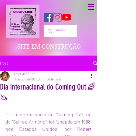
SITE EM CONSTRUÇÃO
Post
Arquivo Sáfico
11 de out. de 2018
1 min de leitura
Dia Internacional do Coming Out 🌈
🦄
O Dia Internacional do "Coming Out", ou 
de "Sair do Armário", foi fundado em 1988, 
nos Estados Unidos, por Robert 