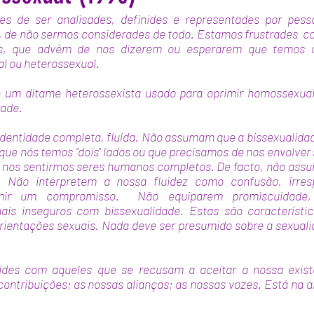
s de ser analisades, definides e representades por pess
, de não sermos considerades de todo. Estamos frustrades  co
stos, que advém de nos dizerem ou esperarem que temos 
l ou heterossexual. 
 um ditame heterossexista usado para oprimir homossexuais
dade.
identidade completa, fluída. Não assumam que a bissexualidad
que nós temos "dois" lados ou que precisamos de nos envolver
 nos sentirmos seres humanos completos. De facto, não ass
 Não interpretem a nossa fluidez como confusão, irresp
mir um compromisso.  Não equiparem promiscuidade, i
is inseguros com bissexualidade. Estas são característi
rientações sexuais. Nada deve ser presumido sobre a sexuali
des com aqueles que se recusam a aceitar a nossa existê
ontribuições; as nossas alianças; as nossas vozes. Está na al