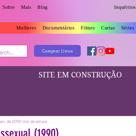
Sobre
Mais
Blog
Inquérito
Mulheres
Documentários
Filmes
Curtas
Séries
Comprar Livros
SITE EM CONSTRUÇÃO
jan. de 2019
1 min de leitura
issexual (1990)