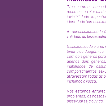
"Nós estamos cansade
mesmes, ou pior ainda
invisibilidade impo
identidade homossexua
A monossexualidade é
validade da bissexuali
Bissexualidade é uma 
binária ou duogâmica, 
com dois géneros para
apenas dois géneros.
inabilidade de assu
comportamentos sexua
atravessam todas as o
incluindo a vossa. 
Nós estamos enfureci
problemas; as nossas c
bissexual seja ouvida."