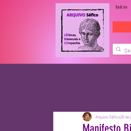
Início
Arquivo Sáfico
26 de 
Manifesto B