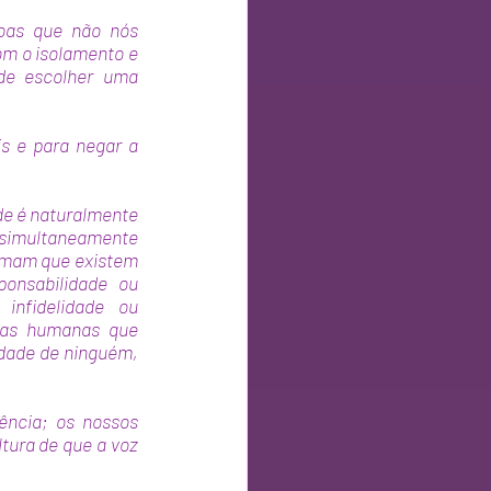
oas que não nós 
m o isolamento e 
de escolher uma 
 e para negar a 
e é naturalmente 
 simultaneamente 
umam que existem 
onsabilidade ou 
nfidelidade ou 
cas humanas que 
dade de ninguém, 
ncia; os nossos 
tura de que a voz 