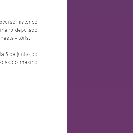
iscurso histórico 
rimeiro deputado 
esta vitória.
ia 5 de junho do 
ssoas do mesmo 