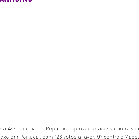
e a
Assembleia da República
 aprovou o acesso ao 
casam
exo em Portugal
, 
com 126 votos a favor, 97 contra e 7 ab