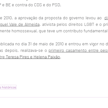
P e BE e contra do CDS e do PSD.
de 2010, a aprovação da proposta do governo levou ao  
d
guel Vale de Almeida
, ativista pelos direitos LGBT e o p
ente homossexual, que teve um contributo fundamental n
ublicada no dia 31 de maio de 2010 e entrou em vigor no d
s depois, realizava-se o 
primeiro casamento entre pe
tre 
Teresa Pires e Helena Paixão
.
 históricos