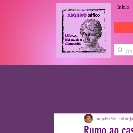
Início
Arquivo Sáfico
8 de j
Rumo ao ca