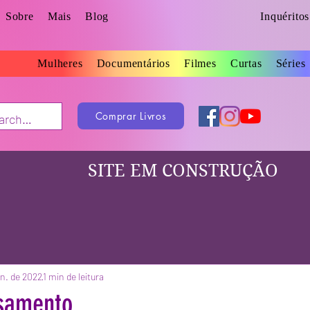
Sobre
Mais
Blog
Inquérito
Mulheres
Documentários
Filmes
Curtas
Séries
Comprar Livros
SITE EM CONSTRUÇÃO
an. de 2022
1 min de leitura
samento