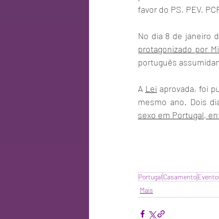
favor do PS, PEV, PC
No dia 8 de janeiro 
protagonizado por 
Mi
português assumidam
A 
Lei
 aprovada, foi p
mesmo ano. Dois dia
sexo em Portugal, en
Portugal
Casamento
Eventos
Mais