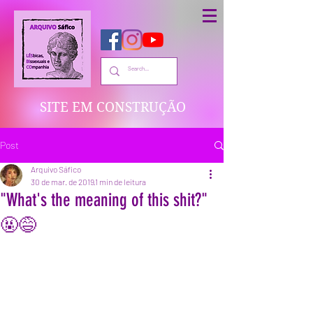
SITE EM CONSTRUÇÃO
Post
Arquivo Sáfico
30 de mar. de 2019
1 min de leitura
"What's the meaning of this shit?"
🤬😅