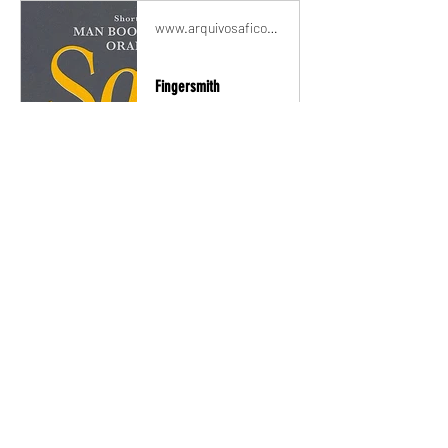
www.arquivosafico.pt
Fingersmith
www.arquivosafico.pt
Livros de Sarah Waters
Para quem já sabia, ou quem descobriu no post anterior, as minisséries "Tipping the Velvet" e "Fingersmith" foram adpatadas de livros da Sarah Waters. Depois de ter visto e adorado estas séries, naturalmente fui procurar mais livros da Autora.Descobri mais quatro! E ainda me deparei com o surpreendente facto de que há edições portuguesas (na altura tinham sido editados 5 livros da Sarah Waters em Portugal)! 😯Não tão surpreendente, mas bastante desapontante, nem todos os livros estavam dispon
www.arquivosafico.pt
Sarah Waters (1966)
País: Reino UnidoOcupação: escritoraDescrição: Renomada e premiada escritora britânica lésbica, autora de Fingersmith e Tipping The Velvet, conhecida pelos seus Romances com protagonistas lésbicas, da época vitoriana.| Website | IMdb | Sarah Waters é uma renomada e premiada escritora britânica, doutorada em literatura inglesa, tendo os 6 romances que escreveu até ao momento se tornado bestsellers. Os seus romances geralmente têm como pano de fundo a época vitoriana e protagonistas lésbicas.Bibli