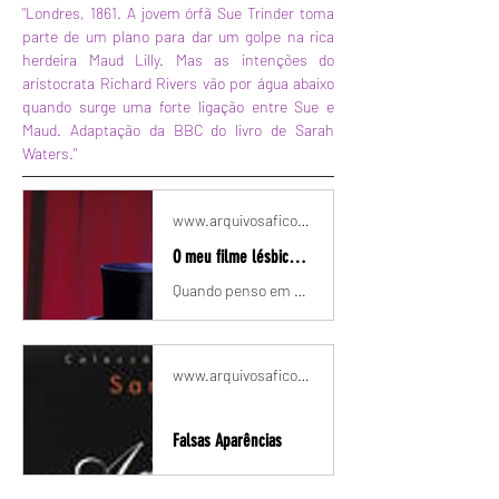
"Londres, 1861. A jovem órfã Sue Trinder toma 
parte de um plano para dar um golpe na rica 
herdeira Maud Lilly. Mas as intenções do 
aristocrata Richard Rivers vão por água abaixo 
quando surge uma forte ligação entre Sue e 
Maud. Adaptação da BBC do livro de Sarah 
Waters."
www.arquivosafico.pt
O meu filme lésbico preferido é uma série
Quando penso em qual será o meu filme lésbico preferido, antes de qualquer filme, vem-me à cabeça a série tipping the velvet, logo seguida da série fingersmith.São minisséries, com dois ou três episódios, dependendo da versão, que, como sempre vi seguidos, sempre me souberam a filmes.Já não me lembro como as descobri, nem tenho a certeza de qual vi primeiro. Creio que foi tipping the velvet, creio que à procura de séries lésbicas e por algum motivo (terá sido a capa? terá sido a sinopse?) descar
www.arquivosafico.pt
Falsas Aparências